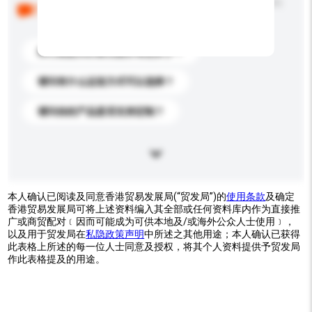
以下是其他买家提出的常见问题。点击以将它们添加到
你的询盘信息中。
你们能提供的最优惠价格是多少？
请问有什么运送方式可以选择？
请问你的产品是否支持定制？
本人确认已阅读及同意香港贸易发展局(“贸发局”)的
使用条款
及确定
香港贸易发展局可将上述资料编入其全部或任何资料库内作为直接推
广或商贸配对﹝因而可能成为可供本地及/或海外公众人士使用﹞，
以及用于贸发局在
私隐政策声明
中所述之其他用途；本人确认已获得
此表格上所述的每一位人士同意及授权，将其个人资料提供予贸发局
作此表格提及的用途。