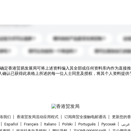
到你的询盘信息中。
运送方式可以选择？
请问你的产品是否支持定制？
运
录吗？
我可以先收到一个样品吗？
我可以添加自己的
确定香港贸易发展局可将上述资料编入其全部或任何资料库内作为直接推
人确认已获得此表格上所述的每一位人士同意及授权，将其个人资料提供
络我们
香港贸发局流动应用程式
订阅商贸全接触电邮通讯
更新您的
Español
Français
Italiano
Polski
Português
Pусский
عربى
策声明
超连结条款及细则
网站导航
京ICP备09059244号
京公网安备 1