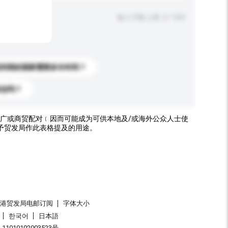
输入字数上限: 0 / 500
送到我的国家需要多长时间？
标志吗？
广或商贸配对﹝因而可能成为可供本地及/或海外公众人士使
予贸发局作此表格提及的用途。
香港贸发局电邮订阅
字体大小
한국어
日本語
1010102003523号