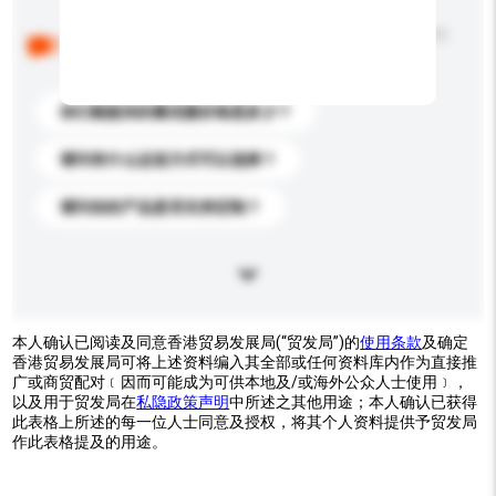
以下是其他买家提出的常见问题。点击以将它们添加到
你的询盘信息中。
你们能提供的最优惠价格是多少？
请问有什么运送方式可以选择？
请问你的产品是否支持定制？
本人确认已阅读及同意香港贸易发展局(“贸发局”)的
使用条款
及确定
香港贸易发展局可将上述资料编入其全部或任何资料库内作为直接推
广或商贸配对﹝因而可能成为可供本地及/或海外公众人士使用﹞，
以及用于贸发局在
私隐政策声明
中所述之其他用途；本人确认已获得
此表格上所述的每一位人士同意及授权，将其个人资料提供予贸发局
作此表格提及的用途。