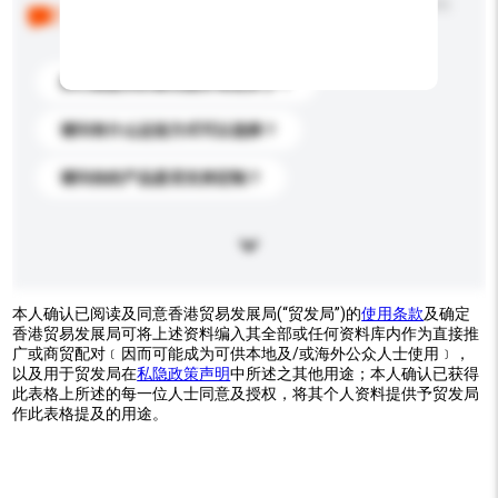
以下是其他买家提出的常见问题。点击以将它们添加到
你的询盘信息中。
你们能提供的最优惠价格是多少？
请问有什么运送方式可以选择？
请问你的产品是否支持定制？
本人确认已阅读及同意香港贸易发展局(“贸发局”)的
使用条款
及确定
香港贸易发展局可将上述资料编入其全部或任何资料库内作为直接推
广或商贸配对﹝因而可能成为可供本地及/或海外公众人士使用﹞，
以及用于贸发局在
私隐政策声明
中所述之其他用途；本人确认已获得
此表格上所述的每一位人士同意及授权，将其个人资料提供予贸发局
作此表格提及的用途。