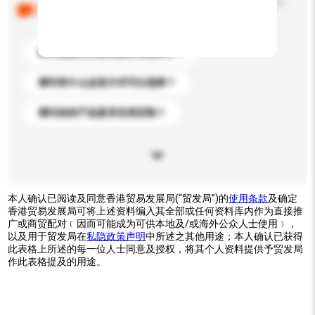
以下是其他买家提出的常见问题。点击以将它们添加到
你的询盘信息中。
你们能提供的最优惠价格是多少？
请问有什么运送方式可以选择？
请问你的产品是否支持定制？
本人确认已阅读及同意香港贸易发展局(“贸发局”)的
使用条款
及确定
香港贸易发展局可将上述资料编入其全部或任何资料库内作为直接推
广或商贸配对﹝因而可能成为可供本地及/或海外公众人士使用﹞，
以及用于贸发局在
私隐政策声明
中所述之其他用途；本人确认已获得
此表格上所述的每一位人士同意及授权，将其个人资料提供予贸发局
作此表格提及的用途。