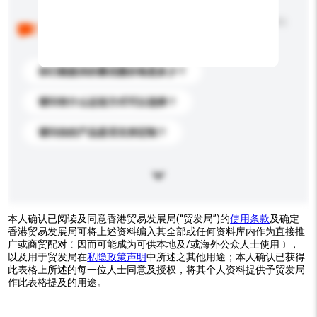
以下是其他买家提出的常见问题。点击以将它们添加到
你的询盘信息中。
你们能提供的最优惠价格是多少？
请问有什么运送方式可以选择？
请问你的产品是否支持定制？
本人确认已阅读及同意香港贸易发展局(“贸发局”)的
使用条款
及确定
香港贸易发展局可将上述资料编入其全部或任何资料库内作为直接推
广或商贸配对﹝因而可能成为可供本地及/或海外公众人士使用﹞，
以及用于贸发局在
私隐政策声明
中所述之其他用途；本人确认已获得
此表格上所述的每一位人士同意及授权，将其个人资料提供予贸发局
作此表格提及的用途。