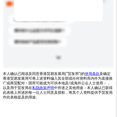
以下是其他买家提出的常见问题。点击以将它们添加到
你的询盘信息中。
你们能提供的最优惠价格是多少？
请问有什么运送方式可以选择？
请问你的产品是否支持定制？
本人确认已阅读及同意香港贸易发展局(“贸发局”)的
使用条款
及确定
香港贸易发展局可将上述资料编入其全部或任何资料库内作为直接推
广或商贸配对﹝因而可能成为可供本地及/或海外公众人士使用﹞，
以及用于贸发局在
私隐政策声明
中所述之其他用途；本人确认已获得
此表格上所述的每一位人士同意及授权，将其个人资料提供予贸发局
作此表格提及的用途。