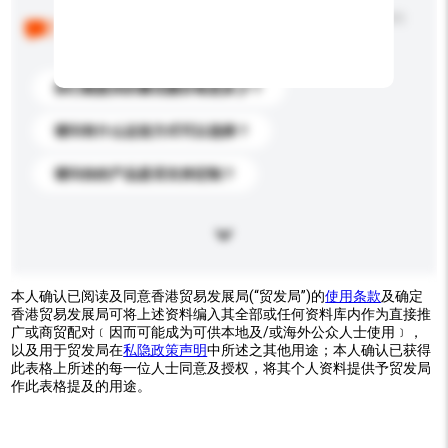
以下是其他买家提出的常见问题。点击以将它们添加到
你的询盘信息中。
你们能提供的最优惠价格是多少？
请问有什么运送方式可以选择？
请问你的产品是否支持定制？
本人确认已阅读及同意香港贸易发展局(“贸发局”)的
使用条款
及确定
香港贸易发展局可将上述资料编入其全部或任何资料库内作为直接推
广或商贸配对﹝因而可能成为可供本地及/或海外公众人士使用﹞，
以及用于贸发局在
私隐政策声明
中所述之其他用途；本人确认已获得
此表格上所述的每一位人士同意及授权，将其个人资料提供予贸发局
作此表格提及的用途。