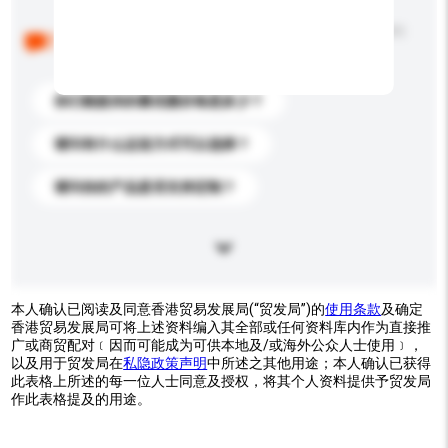
以下是其他买家提出的常见问题。点击以将它们添加到
你的询盘信息中。
你们能提供的最优惠价格是多少？
请问有什么运送方式可以选择？
请问你的产品是否支持定制？
本人确认已阅读及同意香港贸易发展局(“贸发局”)的
使用条款
及确定
香港贸易发展局可将上述资料编入其全部或任何资料库内作为直接推
广或商贸配对﹝因而可能成为可供本地及/或海外公众人士使用﹞，
以及用于贸发局在
私隐政策声明
中所述之其他用途；本人确认已获得
此表格上所述的每一位人士同意及授权，将其个人资料提供予贸发局
作此表格提及的用途。