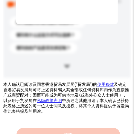
以下是其他买家提出的常见问题。点击以将它们添加到
你的询盘信息中。
你们能提供的最优惠价格是多少？
请问有什么运送方式可以选择？
请问你的产品是否支持定制？
本人确认已阅读及同意香港贸易发展局(“贸发局”)的
使用条款
及确定
香港贸易发展局可将上述资料编入其全部或任何资料库内作为直接推
广或商贸配对﹝因而可能成为可供本地及/或海外公众人士使用﹞，
以及用于贸发局在
私隐政策声明
中所述之其他用途；本人确认已获得
此表格上所述的每一位人士同意及授权，将其个人资料提供予贸发局
作此表格提及的用途。