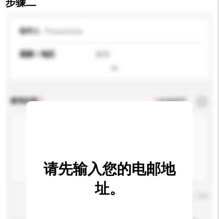
步骤二
收件人
Thesweetea
国家 / 地区
南韩
查询内容
*
必须填写
请先输入您的电邮地
址。
输入字数上限: 0 / 500