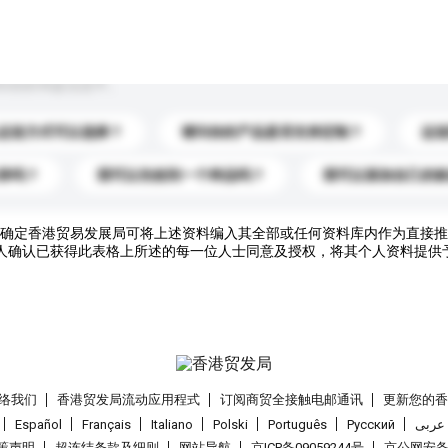
到你的询盘信息中。
运送方式可以选择？
请问你的产品是否支持定制？
运
录吗？
我可以先收到一个样品吗？
我可以添加自己的
确定香港贸易发展局可将上述资料编入其全部或任何资料库内作为直接推
人确认已获得此表格上所述的每一位人士同意及授权，将其个人资料提供
络我们
香港贸发局流动应用程式
订阅商贸全接触电邮通讯
更新您的
Español
Français
Italiano
Polski
Português
Pусский
عربى
策声明
超连结条款及细则
网站导航
京ICP备09059244号
京公网安备 1