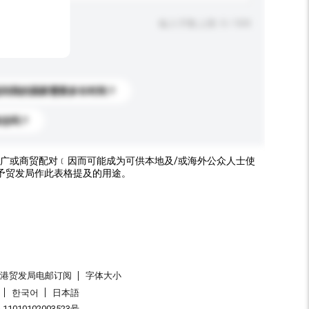
输入字数上限: 0 / 500
送到我的国家需要多长时间？
标志吗？
广或商贸配对﹝因而可能成为可供本地及/或海外公众人士使
予贸发局作此表格提及的用途。
香港贸发局电邮订阅
字体大小
한국어
日本語
1010102003523号