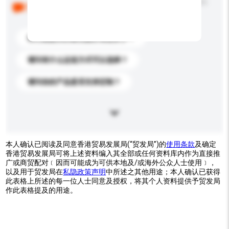
以下是其他买家提出的常见问题。点击以将它们添加到
你的询盘信息中。
你们能提供的最优惠价格是多少？
请问有什么运送方式可以选择？
请问你的产品是否支持定制？
本人确认已阅读及同意香港贸易发展局(“贸发局”)的
使用条款
及确定
香港贸易发展局可将上述资料编入其全部或任何资料库内作为直接推
广或商贸配对﹝因而可能成为可供本地及/或海外公众人士使用﹞，
以及用于贸发局在
私隐政策声明
中所述之其他用途；本人确认已获得
此表格上所述的每一位人士同意及授权，将其个人资料提供予贸发局
作此表格提及的用途。