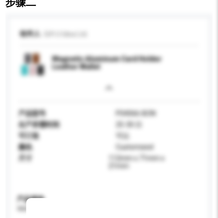
步骤二
收件人
Gift U Idea Ltd.
Magnetic Aluminum Card Holder
Leather Wallet
产品型号
P04066-BON
生产所需时间
25-30 日
可订造
可以
颜色
Customized
尺寸
112mm x 71mm x
21mm
产品规格
请提供您对产品的特定要求。