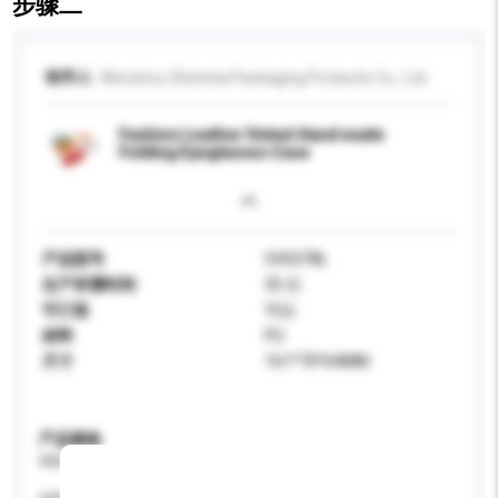
步骤二
收件人
Wenzhou Shinetai Packaging Products Co., Ltd.
Fashion Leather Velvet Hand made
Folding Eyeglasses Case
产品型号
CH5378L
生产所需时间
35 日
可订造
可以
材料
PU
尺寸
161*70*64MM
产品规格
请提供您对产品的特定要求。