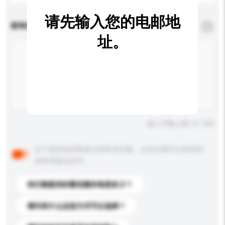
请先输入您的电邮地
查询内容
*
必须填写
址。
输入字数上限: 0 / 500
以下是其他买家提出的常见问题。点击以将它们添加到
你的询盘信息中。
你们能提供的最优惠价格是多少？
请问有什么运送方式可以选择？