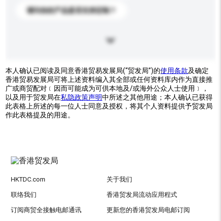
请问你的产品是否支持定制？
本人确认已阅读及同意香港贸易发展局(“贸发局”)的
使用条款
及确定
香港贸易发展局可将上述资料编入其全部或任何资料库内作为直接推
广或商贸配对﹝因而可能成为可供本地及/或海外公众人士使用﹞，
以及用于贸发局在
私隐政策声明
中所述之其他用途；本人确认已获得
此表格上所述的每一位人士同意及授权，将其个人资料提供予贸发局
作此表格提及的用途。
HKTDC.com
关于我们
联络我们
香港贸发局流动应用程式
订阅商贸全接触电邮通讯
更新您的香港贸发局电邮订阅