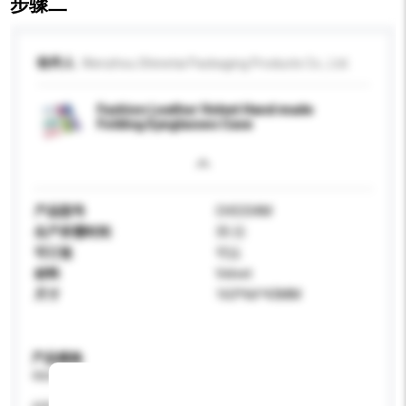
步骤二
收件人
Wenzhou Shinetai Packaging Products Co., Ltd.
Fashion Leather Velvet Hand made
Folding Eyeglasses Case
产品型号
CH5334M
生产所需时间
35 日
可订造
可以
材料
Velvet
尺寸
163*66*43MM
产品规格
请提供您对产品的特定要求。