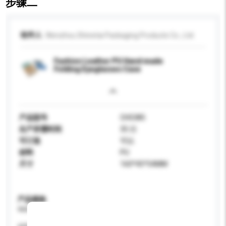
步骤二
收件人
Wenzhou Shinetai Packaging Products Co., Ltd.
Fashion Leather PU Hand made
Folding Eyeglasses Case
产品型号
CH5385
生产所需时间
35 日
可订造
可以
材料
PU
尺寸
160*45*54MM
产品规格
请提供您对产品的特定要求。