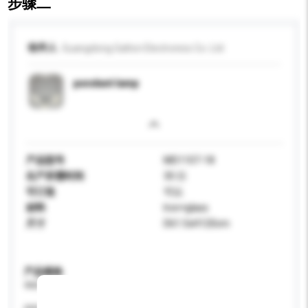
步骤二
收件人
Guangdong Galton Electronics Co. Ltd
pendant lamp
产品型号
MD1107-18
生产所需时间
30 日
可订造
可以
材料
Iron+glass
尺寸
D61.5xH120cm
产品规格
请提供您对产品的特定要求。