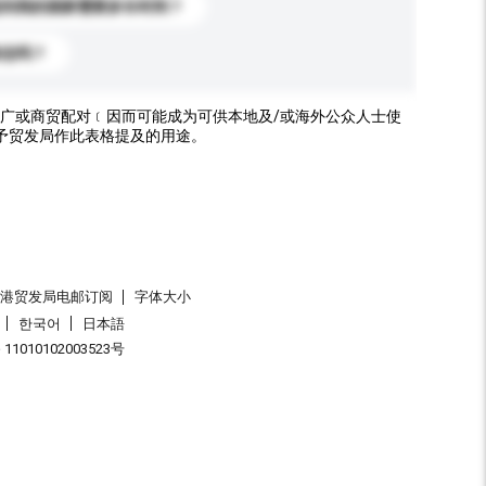
送到我的国家需要多长时间？
标志吗？
广或商贸配对﹝因而可能成为可供本地及/或海外公众人士使
予贸发局作此表格提及的用途。
香港贸发局电邮订阅
字体大小
한국어
日本語
1010102003523号