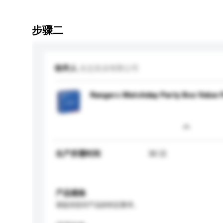
步骤二
收件人
永志实业有限公司
Rangers Matchday Party Box Value 
生产所需时间
30 日
产品规格
请提供您对产品的特定要求。