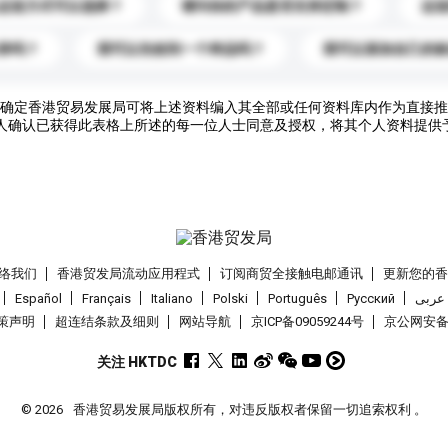
运送方式可以选择？
请问你的产品是否支持定制？
运
录吗？
我可以先收到一个样品吗？
我可以添加自己的
确定香港贸易发展局可将上述资料编入其全部或任何资料库内作为直接推
人确认已获得此表格上所述的每一位人士同意及授权，将其个人资料提供
络我们
香港贸发局流动应用程式
订阅商贸全接触电邮通讯
更新您的
Español
Français
Italiano
Polski
Português
Pусский
عربى
策声明
超连结条款及细则
网站导航
京ICP备09059244号
京公网安备 1
关注 HKTDC
© 2026
香港贸易发展局版权所有，对违反版权者保留一切追索权利 。