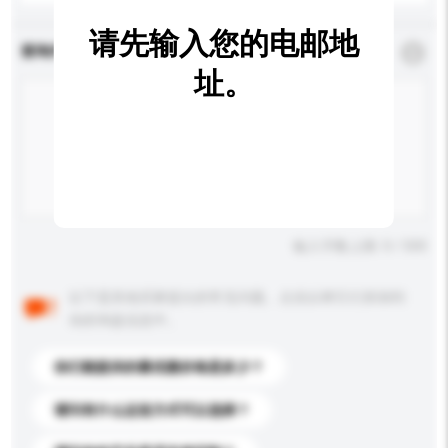
请先输入您的电邮地
查询内容
*
必须填写
址。
输入字数上限: 0 / 500
以下是其他买家提出的常见问题。点击以将它们添加到
你的询盘信息中。
你们能提供的最优惠价格是多少？
请问有什么运送方式可以选择？