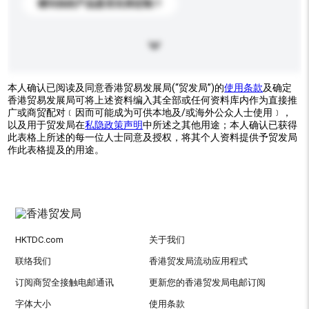
请问你的产品是否支持定制？
本人确认已阅读及同意香港贸易发展局(“贸发局”)的
使用条款
及确定
香港贸易发展局可将上述资料编入其全部或任何资料库内作为直接推
广或商贸配对﹝因而可能成为可供本地及/或海外公众人士使用﹞，
以及用于贸发局在
私隐政策声明
中所述之其他用途；本人确认已获得
此表格上所述的每一位人士同意及授权，将其个人资料提供予贸发局
作此表格提及的用途。
HKTDC.com
关于我们
联络我们
香港贸发局流动应用程式
订阅商贸全接触电邮通讯
更新您的香港贸发局电邮订阅
字体大小
使用条款