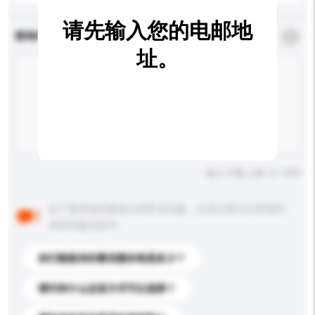
请先输入您的电邮地
查询内容
*
必须填写
址。
输入字数上限: 0 / 500
以下是其他买家提出的常见问题。点击以将它们添加到
你的询盘信息中。
你们能提供的最优惠价格是多少？
请问有什么运送方式可以选择？