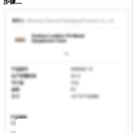
步骤二
收件人
Wenzhou Shinetai Packaging Products Co., Ltd.
Fashion Leather PU Metal
Eyeglasses Case
产品型号
CM4060-10
生产所需时间
35 日
可订造
可以
材料
PU
尺寸
161*67*33MM
产品规格
请提供您对产品的特定要求。