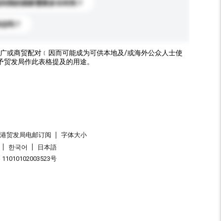
送到我的国家需要多长时间？
标志吗？
广或商贸配对﹝因而可能成为可供本地及/或海外公众人士使
予贸发局作此表格提及的用途。
香港贸发局电邮订阅
字体大小
한국어
日本語
1010102003523号