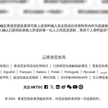
运送方式可以选择？
请问你的产品是否支持定制？
运
录吗？
我可以先收到一个样品吗？
我可以添加自己的
确定香港贸易发展局可将上述资料编入其全部或任何资料库内作为直接推
人确认已获得此表格上所述的每一位人士同意及授权，将其个人资料提供
络我们
香港贸发局流动应用程式
订阅商贸全接触电邮通讯
更新您的
Español
Français
Italiano
Polski
Português
Pусский
عربى
策声明
超连结条款及细则
网站导航
京ICP备09059244号
京公网安备 1
关注 HKTDC
© 2026
香港贸易发展局版权所有，对违反版权者保留一切追索权利 。