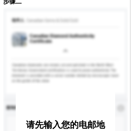
步骤二
收件人
Canadian Gems & Solid Gold
Canadian Diamond Authenticity
Certificate
Canadian diamonds are mined, cut and polished in the North West
Territories Government certification is used to prove authenticity The
diamond is provided with a serial number etched by microscopic laser
on the girdle of the stone
查询内容
*
必须填写
请先输入您的电邮地