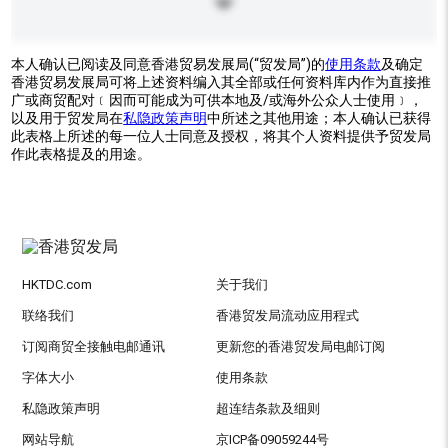
本人确认已阅读及同意香港贸易发展局(“贸发局”)的
使用条款
及确定
香港贸易发展局可将上述资料编入其全部或任何资料库内作为直接推
广或商贸配对﹝因而可能成为可供本地及/或海外公众人士使用﹞，
以及用于贸发局在
私隐政策声明
中所述之其他用途；本人确认已获得
此表格上所述的每一位人士同意及授权，将其个人资料提供予贸发局
作此表格提及的用途。
HKTDC.com
关于我们
联络我们
香港贸发局流动应用程式
订阅商贸全接触电邮通讯
更新您的香港贸发局电邮订阅
字体大小
使用条款
私隐政策声明
超连结条款及细则
网站导航
京ICP备09059244号