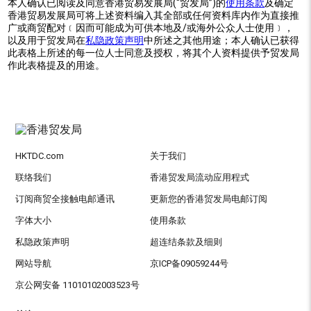
本人确认已阅读及同意香港贸易发展局(“贸发局”)的
使用条款
及确定
香港贸易发展局可将上述资料编入其全部或任何资料库内作为直接推
广或商贸配对﹝因而可能成为可供本地及/或海外公众人士使用﹞，
以及用于贸发局在
私隐政策声明
中所述之其他用途；本人确认已获得
此表格上所述的每一位人士同意及授权，将其个人资料提供予贸发局
作此表格提及的用途。
HKTDC.com
关于我们
联络我们
香港贸发局流动应用程式
订阅商贸全接触电邮通讯
更新您的香港贸发局电邮订阅
字体大小
使用条款
私隐政策声明
超连结条款及细则
网站导航
京ICP备09059244号
京公网安备 11010102003523号