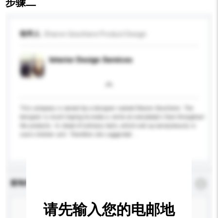
步骤二
收件人
Sharon Geschiere Product Design
Interior Design Services
This company is owned by a designer named Sharon Geschiere. The
designer is much hoping to evoke a smile on everybody's face throughout
the products. In stead of ordinary tools, which end up anonymously in
users kitchen unit. Therefore she suggested ...
更多...
查询内容
*
必须填写
请先输入您的电邮地