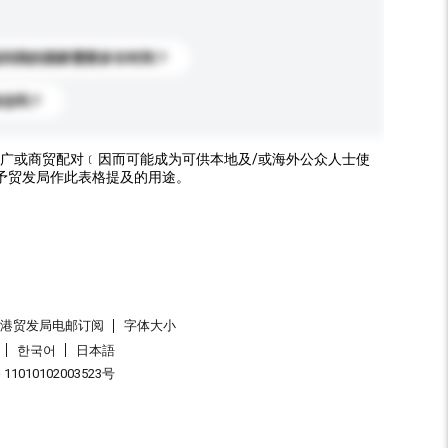
送到我的国家需要多长时间？
标志吗？
广或商贸配对﹝因而可能成为可供本地及/或海外公众人士使
予贸发局作此表格提及的用途。
香港贸发局电邮订阅
字体大小
한국어
日本語
1010102003523号