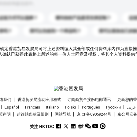
到你的询盘信息中。
运送方式可以选择？
请问你的产品是否支持定制？
运
录吗？
我可以先收到一个样品吗？
我可以添加自己的
确定香港贸易发展局可将上述资料编入其全部或任何资料库内作为直接推
人确认已获得此表格上所述的每一位人士同意及授权，将其个人资料提供
络我们
香港贸发局流动应用程式
订阅商贸全接触电邮通讯
更新您的
Español
Français
Italiano
Polski
Português
Pусский
عربى
策声明
超连结条款及细则
网站导航
京ICP备09059244号
京公网安备 1
关注 HKTDC