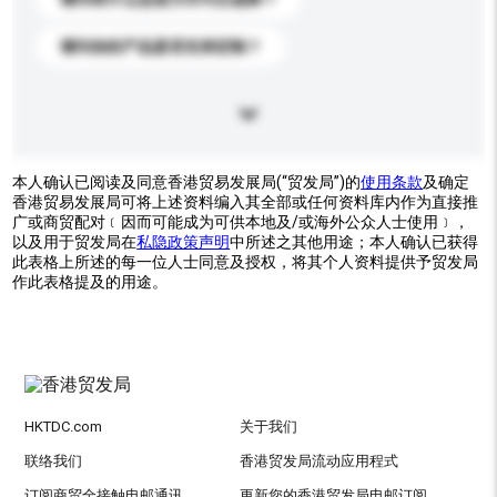
请问你的产品是否支持定制？
本人确认已阅读及同意香港贸易发展局(“贸发局”)的
使用条款
及确定
香港贸易发展局可将上述资料编入其全部或任何资料库内作为直接推
广或商贸配对﹝因而可能成为可供本地及/或海外公众人士使用﹞，
以及用于贸发局在
私隐政策声明
中所述之其他用途；本人确认已获得
此表格上所述的每一位人士同意及授权，将其个人资料提供予贸发局
作此表格提及的用途。
HKTDC.com
关于我们
联络我们
香港贸发局流动应用程式
订阅商贸全接触电邮通讯
更新您的香港贸发局电邮订阅