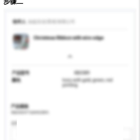
步骤二
收件人
如益实业(香港)有限公司
Christmas Ribbon with wire edge
产品型号
KB0389
颜色
Ivory with gold, green, red
printing
产品规格
请提供您对产品的特定要求。
适用年龄
请选择
新增/删除选项