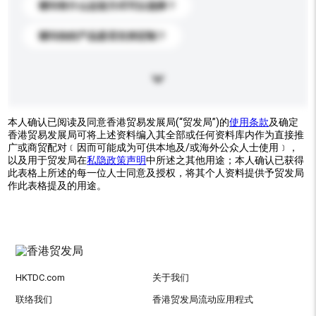
请问有什么运送方式可以选择？
请问你的产品是否支持定制？
本人确认已阅读及同意香港贸易发展局(“贸发局”)的
使用条款
及确定
香港贸易发展局可将上述资料编入其全部或任何资料库内作为直接推
广或商贸配对﹝因而可能成为可供本地及/或海外公众人士使用﹞，
以及用于贸发局在
私隐政策声明
中所述之其他用途；本人确认已获得
此表格上所述的每一位人士同意及授权，将其个人资料提供予贸发局
作此表格提及的用途。
HKTDC.com
关于我们
联络我们
香港贸发局流动应用程式