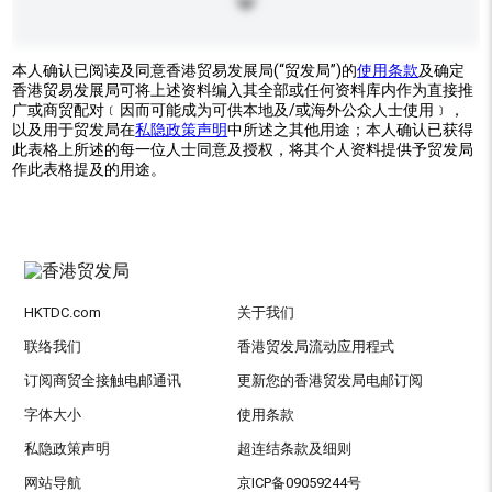
本人确认已阅读及同意香港贸易发展局(“贸发局”)的
使用条款
及确定
香港贸易发展局可将上述资料编入其全部或任何资料库内作为直接推
广或商贸配对﹝因而可能成为可供本地及/或海外公众人士使用﹞，
以及用于贸发局在
私隐政策声明
中所述之其他用途；本人确认已获得
此表格上所述的每一位人士同意及授权，将其个人资料提供予贸发局
作此表格提及的用途。
HKTDC.com
关于我们
联络我们
香港贸发局流动应用程式
订阅商贸全接触电邮通讯
更新您的香港贸发局电邮订阅
字体大小
使用条款
私隐政策声明
超连结条款及细则
网站导航
京ICP备09059244号