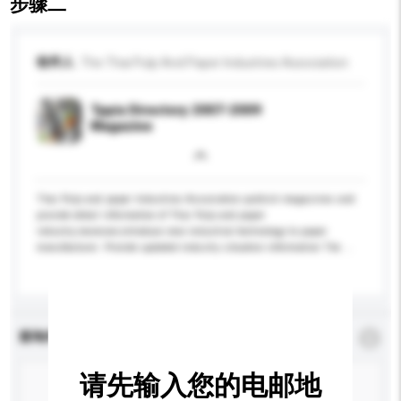
步骤二
收件人
The Thai Pulp And Paper Industries Association
Tppia Directory 2007-2009
Magazine
Thai Pulp and paper Industries Association publish magazines and
provide detail information of Thai Pulp and paper
industry;moreover,introduce new industrial technology to paper
manufacturer. Provide updated industry situation information The ...
更多...
查询内容
*
必须填写
请先输入您的电邮地