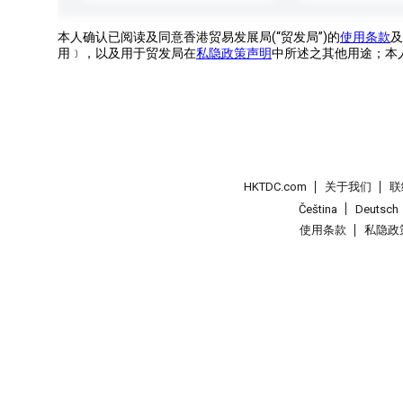
本人确认已阅读及同意香港贸易发展局(“贸发局”)的
使用条款
及
用﹞，以及用于贸发局在
私隐政策声明
中所述之其他用途；本
HKTDC.com
关于我们
联
Čeština
Deutsch
使用条款
私隐政