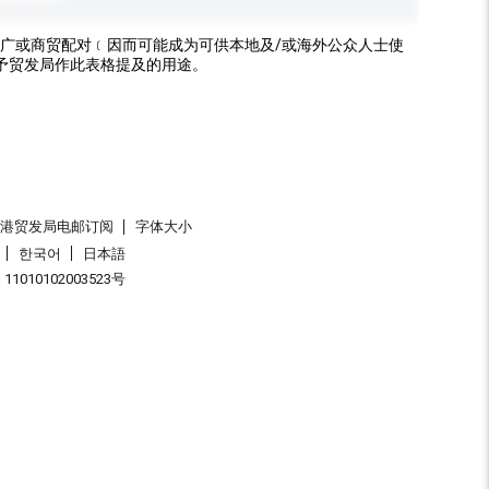
广或商贸配对﹝因而可能成为可供本地及/或海外公众人士使
予贸发局作此表格提及的用途。
香港贸发局电邮订阅
字体大小
한국어
日本語
1010102003523号