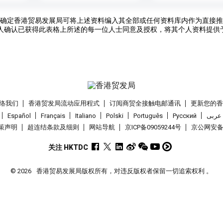
确定香港贸易发展局可将上述资料编入其全部或任何资料库内作为直接推
人确认已获得此表格上所述的每一位人士同意及授权，将其个人资料提供
络我们
香港贸发局流动应用程式
订阅商贸全接触电邮通讯
更新您的
Español
Français
Italiano
Polski
Português
Pусский
عربى
策声明
超连结条款及细则
网站导航
京ICP备09059244号
京公网安备 1
关注 HKTDC
© 2026
香港贸易发展局版权所有，对违反版权者保留一切追索权利 。