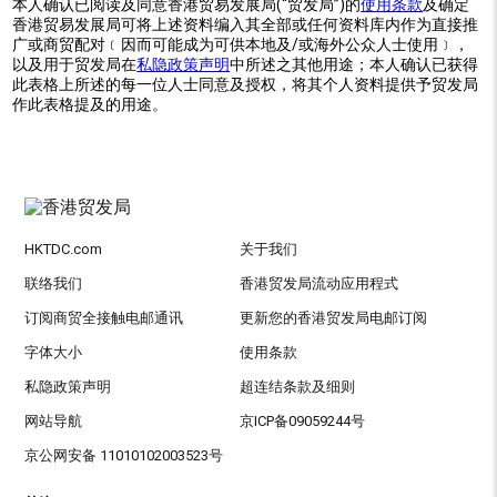
本人确认已阅读及同意香港贸易发展局(“贸发局”)的
使用条款
及确定
香港贸易发展局可将上述资料编入其全部或任何资料库内作为直接推
广或商贸配对﹝因而可能成为可供本地及/或海外公众人士使用﹞，
以及用于贸发局在
私隐政策声明
中所述之其他用途；本人确认已获得
此表格上所述的每一位人士同意及授权，将其个人资料提供予贸发局
作此表格提及的用途。
HKTDC.com
关于我们
联络我们
香港贸发局流动应用程式
订阅商贸全接触电邮通讯
更新您的香港贸发局电邮订阅
字体大小
使用条款
私隐政策声明
超连结条款及细则
网站导航
京ICP备09059244号
京公网安备 11010102003523号