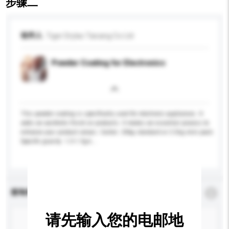
步骤二
收件人
Tiger Drylac Taicang Co Ltd
Powder Coating for Electronics
This powder coating is specifically used for electronic appliances. It
adds an aesthetic finish on products. It makes an essential process to
enhance your product values. Carton: 20kg standard or 2.5kg mini pack.
Specific gravity: 1.3-1.7g/c...
更多...
查询内容
*
必须填写
请先输入您的电邮地