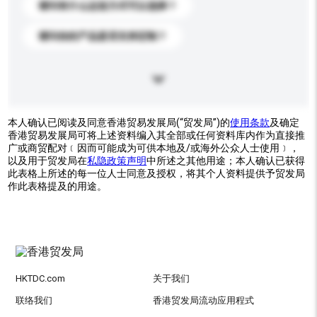
请问有什么运送方式可以选择？
请问你的产品是否支持定制？
本人确认已阅读及同意香港贸易发展局(“贸发局”)的
使用条款
及确定
香港贸易发展局可将上述资料编入其全部或任何资料库内作为直接推
广或商贸配对﹝因而可能成为可供本地及/或海外公众人士使用﹞，
以及用于贸发局在
私隐政策声明
中所述之其他用途；本人确认已获得
此表格上所述的每一位人士同意及授权，将其个人资料提供予贸发局
作此表格提及的用途。
HKTDC.com
关于我们
联络我们
香港贸发局流动应用程式