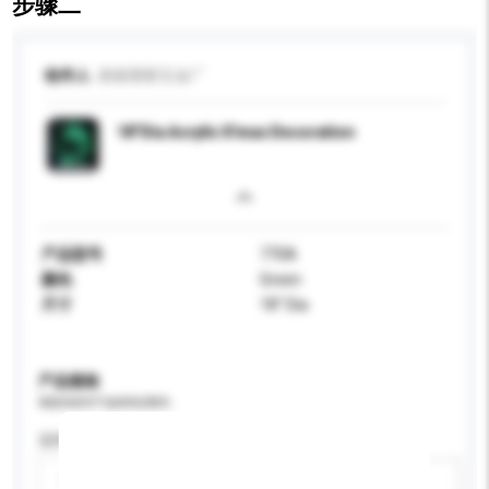
步骤二
收件人
新丽塑胶五金厂
18"Dia Acrylic X'mas Decoration
产品型号
770A
颜色
Green
尺寸
18" Dia
产品规格
请提供您对产品的特定要求。
适用年龄
请选择
新增/删除选项