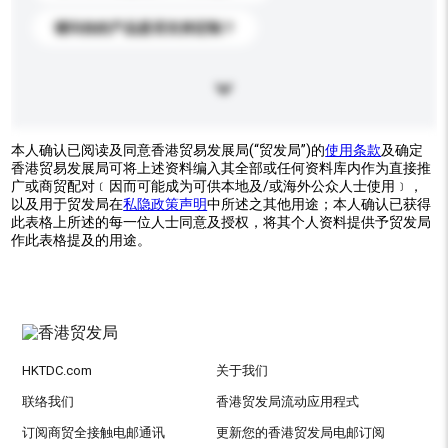
请问你的产品是否支持定制？
本人确认已阅读及同意香港贸易发展局(“贸发局”)的
使用条款
及确定
香港贸易发展局可将上述资料编入其全部或任何资料库内作为直接推
广或商贸配对﹝因而可能成为可供本地及/或海外公众人士使用﹞，
以及用于贸发局在
私隐政策声明
中所述之其他用途；本人确认已获得
此表格上所述的每一位人士同意及授权，将其个人资料提供予贸发局
作此表格提及的用途。
HKTDC.com
关于我们
联络我们
香港贸发局流动应用程式
订阅商贸全接触电邮通讯
更新您的香港贸发局电邮订阅