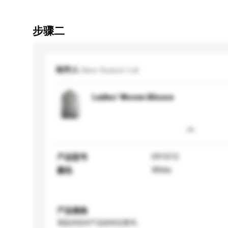
步骤二
收件人
New Season Ltd
Ladies' Woven Blouse
091012
产品型号
White
颜色
产品规格
请提供您对产品的特定要求。