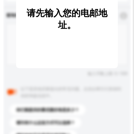
请先输入您的电邮地
查询内容
*
必须填写
址。
输入字数上限: 0 / 500
以下是其他买家提出的常见问题。点击以将它们添加到
你的询盘信息中。
你们能提供的最优惠价格是多少？
请问有什么运送方式可以选择？