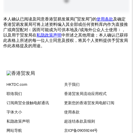
本人确认已阅读及同意香港贸易发展局(“贸发局”)的
使用条款
及确定
香港贸易发展局可将上述资料编入其全部或任何资料库内作为直接推
广或商贸配对﹝因而可能成为可供本地及/或海外公众人士使用﹞，
以及用于贸发局在
私隐政策声明
中所述之其他用途；本人确认已获得
此表格上所述的每一位人士同意及授权，将其个人资料提供予贸发局
作此表格提及的用途。
HKTDC.com
关于我们
联络我们
香港贸发局流动应用程式
订阅商贸全接触电邮通讯
更新您的香港贸发局电邮订阅
字体大小
使用条款
私隐政策声明
超连结条款及细则
网站导航
京ICP备09059244号