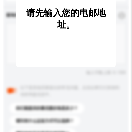
请先输入您的电邮地
查询内容
*
必须填写
址。
输入字数上限: 0 / 500
以下是其他买家提出的常见问题。点击以将它们添加到
你的询盘信息中。
你们能提供的最优惠价格是多少？
请问有什么运送方式可以选择？