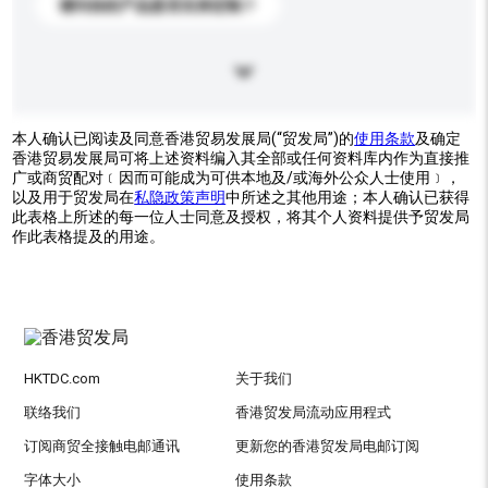
请问你的产品是否支持定制？
本人确认已阅读及同意香港贸易发展局(“贸发局”)的
使用条款
及确定
香港贸易发展局可将上述资料编入其全部或任何资料库内作为直接推
广或商贸配对﹝因而可能成为可供本地及/或海外公众人士使用﹞，
以及用于贸发局在
私隐政策声明
中所述之其他用途；本人确认已获得
此表格上所述的每一位人士同意及授权，将其个人资料提供予贸发局
作此表格提及的用途。
HKTDC.com
关于我们
联络我们
香港贸发局流动应用程式
订阅商贸全接触电邮通讯
更新您的香港贸发局电邮订阅
字体大小
使用条款