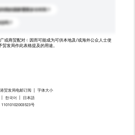
送到我的国家需要多长时间？
标志吗？
广或商贸配对﹝因而可能成为可供本地及/或海外公众人士使
予贸发局作此表格提及的用途。
香港贸发局电邮订阅
字体大小
한국어
日本語
1010102003523号