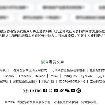
运送方式可以选择？
请问你的产品是否支持定制？
运
录吗？
我可以先收到一个样品吗？
我可以添加自己的
确定香港贸易发展局可将上述资料编入其全部或任何资料库内作为直接推
人确认已获得此表格上所述的每一位人士同意及授权，将其个人资料提供
络我们
香港贸发局流动应用程式
订阅商贸全接触电邮通讯
更新您的
Español
Français
Italiano
Polski
Português
Pусский
عربى
策声明
超连结条款及细则
网站导航
京ICP备09059244号
京公网安备 1
关注 HKTDC
© 2026
香港贸易发展局版权所有，对违反版权者保留一切追索权利 。