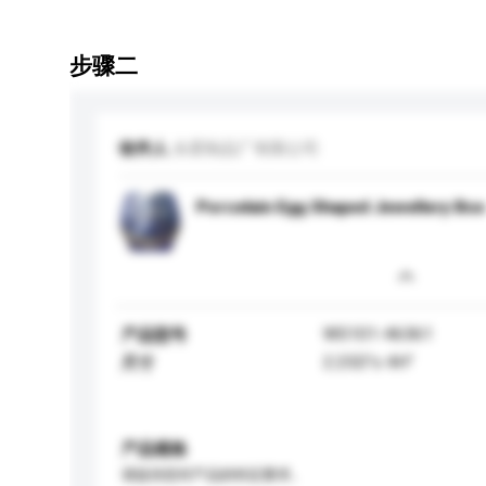
步骤二
收件人
永星制品厂有限公司
Porcelain Egg Shaped Jewellery Box
WS101-46361
产品型号
2.25D"x 4H''
尺寸
产品规格
请提供您对产品的特定要求。