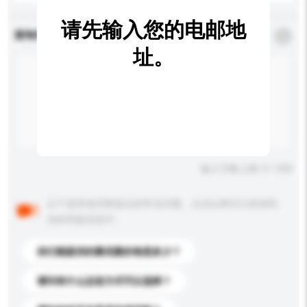
请先输入您的电邮地
查询内容
*
必须填写
址。
输入字数上限: 0 / 500
以下是其他买家提出的常见问题。点击以将它们添加到
你的询盘信息中。
你们能提供的最优惠价格是多少？
请问有什么运送方式可以选择？