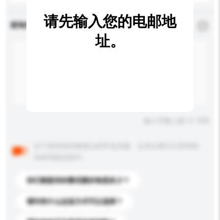
请先输入您的电邮地
查询内容
*
必须填写
址。
输入字数上限: 0 / 500
以下是其他买家提出的常见问题。点击以将它们添加到
你的询盘信息中。
你们能提供的最优惠价格是多少？
请问有什么运送方式可以选择？