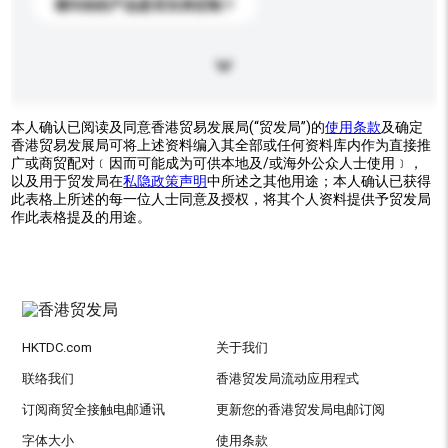
请问你的产品是否支持定制？
本人确认已阅读及同意香港贸易发展局(“贸发局”)的
使用条款
及确定
香港贸易发展局可将上述资料编入其全部或任何资料库内作为直接推
广或商贸配对﹝因而可能成为可供本地及/或海外公众人士使用﹞，
以及用于贸发局在
私隐政策声明
中所述之其他用途；本人确认已获得
此表格上所述的每一位人士同意及授权，将其个人资料提供予贸发局
作此表格提及的用途。
HKTDC.com
关于我们
联络我们
香港贸发局流动应用程式
订阅商贸全接触电邮通讯
更新您的香港贸发局电邮订阅
字体大小
使用条款