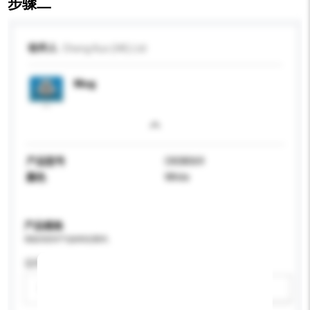
步骤二
收件人
Cheng Kuo (HK) Ltd
Mug
产品型号
CK08069
颜色
White
产品规格
请提供您对产品的特定要求。
适用年龄
请选择
新增/删除选项