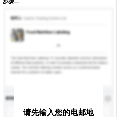
步骤二
收件人
Castco Testing Centre Ltd
Food Nutrition Labeling
The Food Nutrition Labeling 1+7 provides detailed nutrition information
of different food products, in order to promote a balanced diet for today's
society. The nutrition labeling scheme serves as a communication
channel for customers to obtain speci...
更多...
查询内容
*
必须填写
请先输入您的电邮地