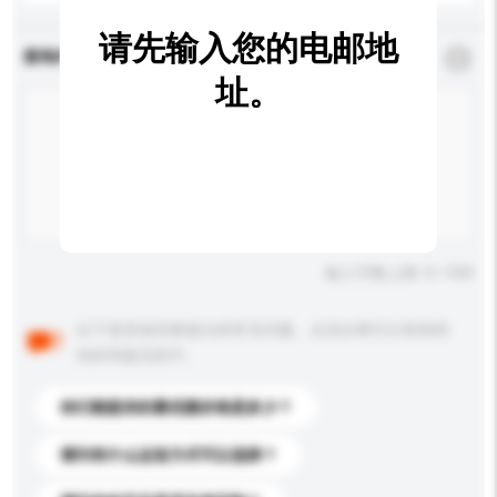
请先输入您的电邮地
查询内容
*
必须填写
址。
输入字数上限: 0 / 500
以下是其他买家提出的常见问题。点击以将它们添加到
你的询盘信息中。
你们能提供的最优惠价格是多少？
请问有什么运送方式可以选择？