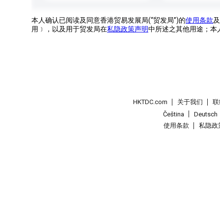
本人确认已阅读及同意香港贸易发展局(“贸发局”)的
使用条款
及
用﹞，以及用于贸发局在
私隐政策声明
中所述之其他用途；本
HKTDC.com
关于我们
联
Čeština
Deutsch
使用条款
私隐政