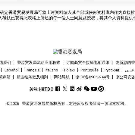
确定香港贸易发展局可将上述资料编入其全部或任何资料库内作为直接推
人确认已获得此表格上所述的每一位人士同意及授权，将其个人资料提供
络我们
香港贸发局流动应用程式
订阅商贸全接触电邮通讯
更新您的
Español
Français
Italiano
Polski
Português
Pусский
عربى
策声明
超连结条款及细则
网站导航
京ICP备09059244号
京公网安备 1
关注 HKTDC
© 2026
香港贸易发展局版权所有，对违反版权者保留一切追索权利 。