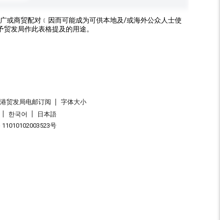
广或商贸配对﹝因而可能成为可供本地及/或海外公众人士使
予贸发局作此表格提及的用途。
香港贸发局电邮订阅
字体大小
한국어
日本語
1010102003523号