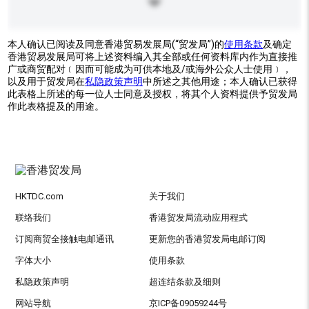
本人确认已阅读及同意香港贸易发展局(“贸发局”)的
使用条款
及确定
香港贸易发展局可将上述资料编入其全部或任何资料库内作为直接推
广或商贸配对﹝因而可能成为可供本地及/或海外公众人士使用﹞，
以及用于贸发局在
私隐政策声明
中所述之其他用途；本人确认已获得
此表格上所述的每一位人士同意及授权，将其个人资料提供予贸发局
作此表格提及的用途。
HKTDC.com
关于我们
联络我们
香港贸发局流动应用程式
订阅商贸全接触电邮通讯
更新您的香港贸发局电邮订阅
字体大小
使用条款
私隐政策声明
超连结条款及细则
网站导航
京ICP备09059244号