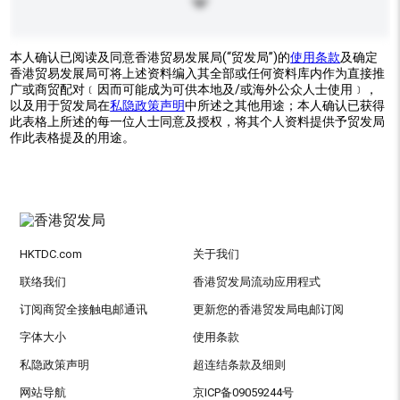
本人确认已阅读及同意香港贸易发展局(“贸发局”)的
使用条款
及确定
香港贸易发展局可将上述资料编入其全部或任何资料库内作为直接推
广或商贸配对﹝因而可能成为可供本地及/或海外公众人士使用﹞，
以及用于贸发局在
私隐政策声明
中所述之其他用途；本人确认已获得
此表格上所述的每一位人士同意及授权，将其个人资料提供予贸发局
作此表格提及的用途。
HKTDC.com
关于我们
联络我们
香港贸发局流动应用程式
订阅商贸全接触电邮通讯
更新您的香港贸发局电邮订阅
字体大小
使用条款
私隐政策声明
超连结条款及细则
网站导航
京ICP备09059244号