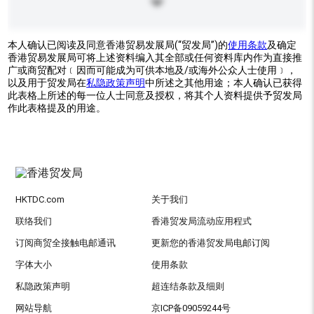
本人确认已阅读及同意香港贸易发展局(“贸发局”)的
使用条款
及确定
香港贸易发展局可将上述资料编入其全部或任何资料库内作为直接推
广或商贸配对﹝因而可能成为可供本地及/或海外公众人士使用﹞，
以及用于贸发局在
私隐政策声明
中所述之其他用途；本人确认已获得
此表格上所述的每一位人士同意及授权，将其个人资料提供予贸发局
作此表格提及的用途。
HKTDC.com
关于我们
联络我们
香港贸发局流动应用程式
订阅商贸全接触电邮通讯
更新您的香港贸发局电邮订阅
字体大小
使用条款
私隐政策声明
超连结条款及细则
网站导航
京ICP备09059244号